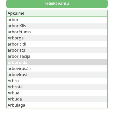
Ieteikt vārdu
Apkaime
arbor
arboreāls
arborētums
Arborga
arboricīdi
arborists
arborizācija
arboroīds
arbovirusāls
arbovīrusi
Arbro
Ārbrota
Arbuā
Arbuda
Arbulaga