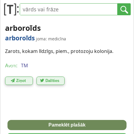
arboroīds
arboroīds
joma: medicīna
Zarots, kokam līdzīgs, piem., protozoju kolonija.
TM
Avoti:
Ziņot
Dalīties
Pameklēt plašāk