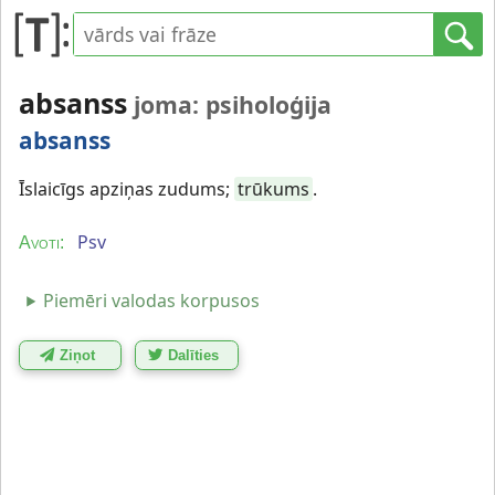
absanss
joma: psiholoģija
absanss
Īslaicīgs apziņas zudums;
trūkums
.
Psv
Avoti:
Piemēri valodas korpusos
Ziņot
Dalīties