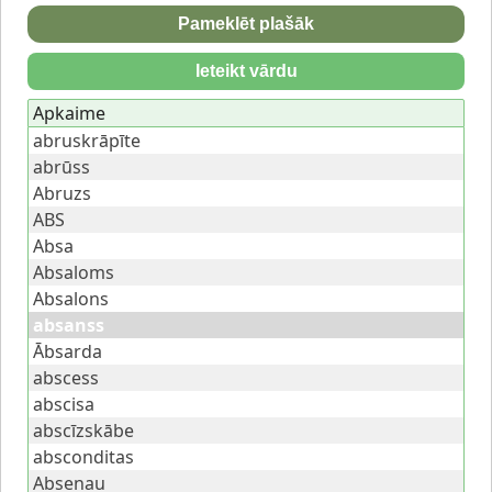
Pameklēt plašāk
Ieteikt vārdu
Apkaime
abruskrāpīte
abrūss
Abruzs
ABS
Absa
Absaloms
Absalons
absanss
Ābsarda
abscess
abscisa
abscīzskābe
absconditas
Absenau