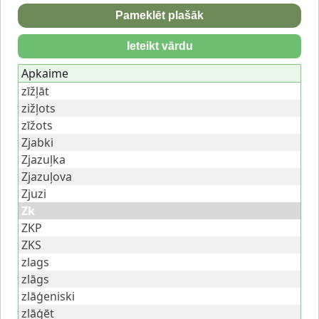
Pameklēt plašāk
Ieteikt vārdu
Apkaime
zīžļāt
zižļots
zīžots
Zjabki
Zjazuļka
Zjazuļova
Zjuzi
Zk
ZKP
ZKS
zlags
zlāgs
zlāģeniski
zlāģēt