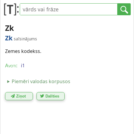
Zk
Zk
saīsinājums
Zemes kodekss.
i1
Avoti:
Piemēri valodas korpusos
Ziņot
Dalīties