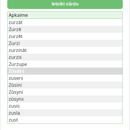
Ieteikt vārdu
Apkaime
zurzāt
Zurzē
zurzēt
Zurzi
zurzināt
zurzis
Zurzupe
Zūsāni
zusers
Zūsini
Zūsyni
zūsyns
zusis
zusla
zust