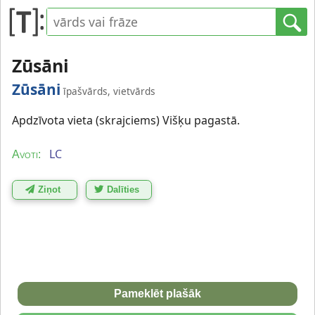
Zūsāni
Zūsāni
īpašvārds, vietvārds
Apdzīvota vieta (skrajciems) Višķu pagastā.
LC
Avoti:
Ziņot
Dalīties
Pameklēt plašāk