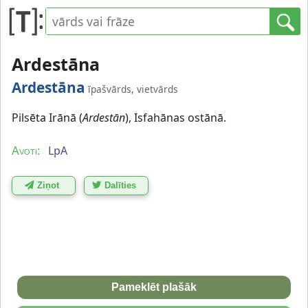
Ardestāna
Ardestāna
īpašvārds, vietvārds
Pilsēta Irānā (
Ardestān
), Isfahānas ostānā.
LpA
Avoti:
Ziņot
Dalīties
Pameklēt plašāk