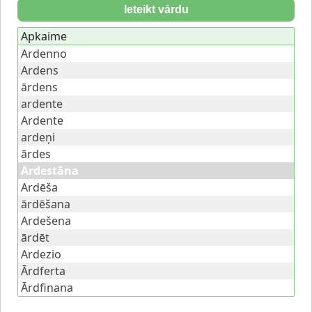
Ieteikt vārdu
Apkaime
Ardenno
Ardens
ārdens
ardente
Ardente
ardeņi
ārdes
Ardestāna
Ardēša
ārdēšana
Ardešena
ārdēt
Ardezio
Ārdferta
Ārdfinana