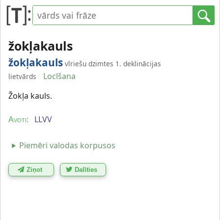
žokļakauls
žokļakauls
vīriešu dzimtes 1. deklinācijas
Locīšana
lietvārds
Žokļa kauls.
LLVV
Avoti:
Piemēri valodas korpusos
Ziņot
Dalīties