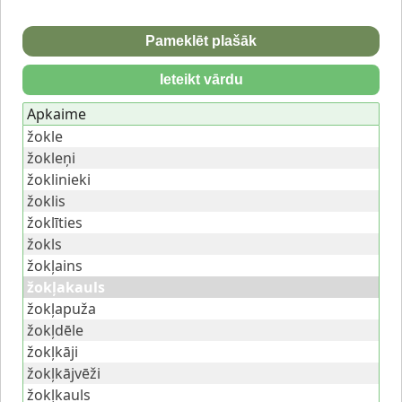
Pameklēt plašāk
Ieteikt vārdu
Apkaime
žokle
žokleņi
žoklinieki
žoklis
žoklīties
žokls
žokļains
žokļakauls
žokļapuža
žokļdēle
žokļkāji
žokļkājvēži
žokļkauls