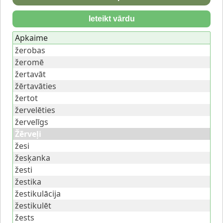
Ieteikt vārdu
Apkaime
žerobas
žeromē
žertavāt
žērtavāties
žertot
žervelēties
žervelīgs
Žērveļi
žesi
žesķanka
žesti
žestika
žestikulācija
žestikulēt
žests