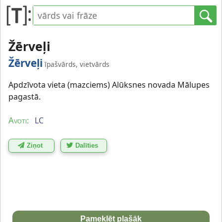
Žērveļi
Žērveļi
īpašvārds, vietvārds
Apdzīvota vieta (mazciems) Alūksnes novada Mālupes
pagastā.
LC
Avoti:
Ziņot
Dalīties
Pameklēt plašāk