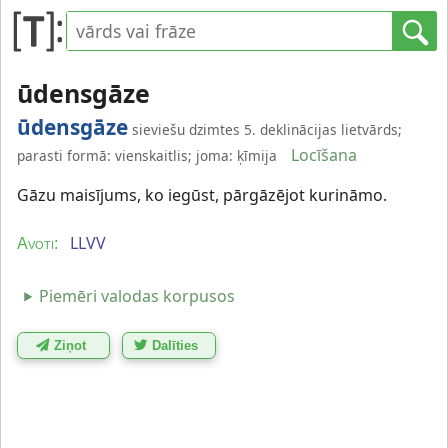
ūdensgāze
ūdensgāze
sieviešu dzimtes 5. deklinācijas lietvārds;
Locīšana
parasti formā: vienskaitlis; joma: ķīmija
Gāzu maisījums, ko iegūst, pārgāzējot kurināmo.
LLVV
Avoti:
Piemēri valodas korpusos
Ziņot
Dalīties