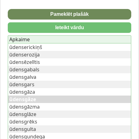
Pameklēt plašāk
Ieteikt vārdu
Apkaime
ūdenserickiņš
ūdenserozija
ūdensēzelītis
ūdensgabals
ūdensgalva
ūdensgars
ūdensgāza
ūdensgāze
ūdensgāzma
ūdensglāze
ūdensgrēks
ūdensgulta
ūdensgundega