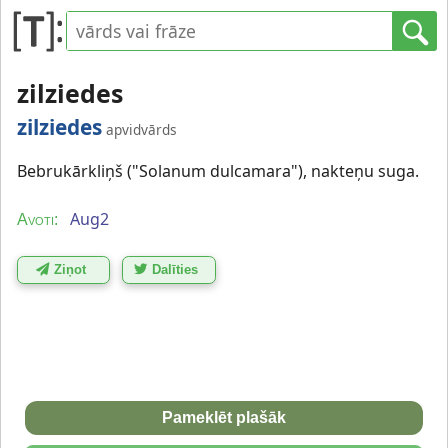
zilziedes
zilziedes
apvidvārds
Bebrukārkliņš ("Solanum dulcamara"), nakteņu suga.
Aug2
Avoti:
Ziņot
Dalīties
Pameklēt plašāk