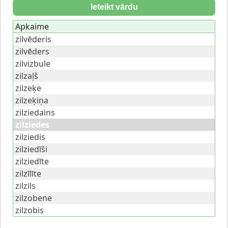
Ieteikt vārdu
Apkaime
zilvēderis
zilvēders
zilvizbule
zilzaļš
zilzeķe
zilzeķiņa
zilziedains
zilziedes
zilziedis
zilziedīši
zilziedīte
zilzīlīte
zilzils
zilzobene
zilzobis