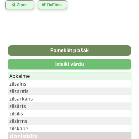
Ziņot
Dalīties
Pameklēt plašāk
Ieteikt vārdu
Apkaime
zilsalns
zilsarītis
zilsarkans
zilsārts
zilsīlis
zilsirms
zilskābe
zilsniedzīte