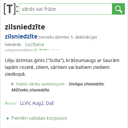
zilsniedzīte
zilsniedzīte
sieviešu dzimtes 5. deklinācijas
Locīšana
lietvārds
Lietojuma biežums
:
Liliju dzimtas ģints ("Scilla"), krāšņumaugs ar šaurām
lapām rozetē, ziliem, sārtiem vai baltiem ziediem
ziedkopā.
Stabili vārdu savienojumi
Divlapu zilsniedzīte.
Miščenko zilsniedzīte.
LLVV
,
Aug2
,
DaE
Avoti:
Piemēri valodas korpusos