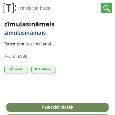
zīmuļasināmais
zīmuļasināmais
Ierīce zīmuļu asināšanai.
LV93
Avoti:
Ziņot
Dalīties
Pameklēt plašāk