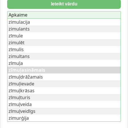
Ieteikt vārdu
Apkaime
zimulacija
zimulants
zīmule
zimulēt
zīmulis
zimultans
zīmuļa
zīmuļasināmais
zīmuļdrāžamais
zīmuļievade
zīmuļkrāsas
zīmuļturis
zīmuļveida
zīmuļveidīgs
zimurģija