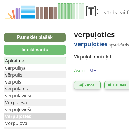
verpuļoties
Pameklēt plašāk
verpuļoties
apvidvārds
Ieteikt vārdu
Virpuļot, mutuļot.
Apkaime
vērpuliņa
ME
Avoti:
vērpulis
verpuls
Ziņot
Dalīties
verpuļains
verpuļavieši
Verpuļeva
verpuļevieši
verpuļoties
Verpuļova