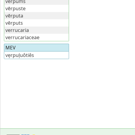
vērpums
vērpuste
vērputa
vērputs
verrucaria
verrucariaceae
MEV
ve̦rpuļuôtiês