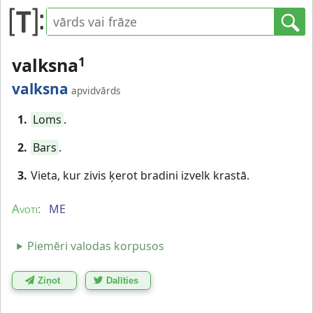
valksna
1
valksna
apvidvārds
1.
Loms
.
2.
Bars
.
3.
Vieta, kur zivis ķerot bradini izvelk krastā.
ME
Avoti:
Piemēri valodas korpusos
Ziņot
Dalīties