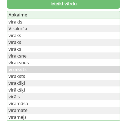
Ieteikt vārdu
Apkaime
virakls
Virakoča
viraks
vīraks
vīrāks
vīraksne
vīraksnes
vīraksts
vīrāksts
vīrakšķi
vīrākšķi
virāls
vīramāsa
vīramāte
vīramējs