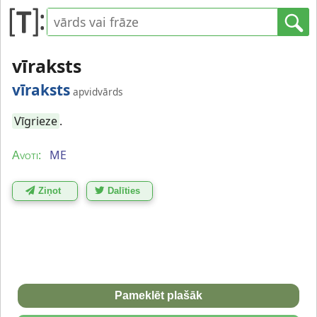
vīraksts
vīraksts
apvidvārds
Vīgrieze
.
ME
Avoti:
Ziņot
Dalīties
Pameklēt plašāk