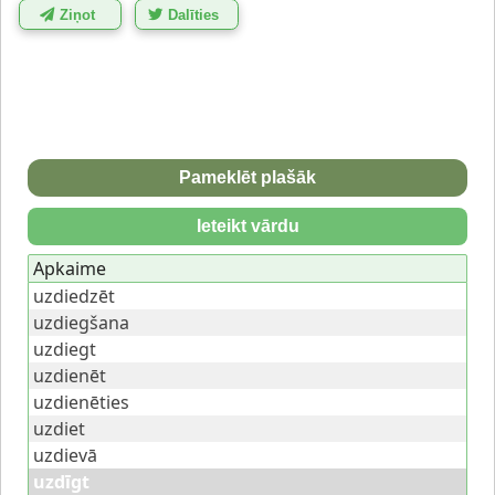
Ziņot
Dalīties
Pameklēt plašāk
Ieteikt vārdu
Apkaime
uzdiedzēt
uzdiegšana
uzdiegt
uzdienēt
uzdienēties
uzdiet
uzdievā
uzdīgt