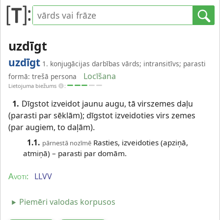
uzdīgt
uzdīgt
1. konjugācijas darbības vārds; intransitīvs; parasti
Locīšana
formā: trešā persona
Lietojuma biežums
:
1.
Dīgstot izveidot jaunu augu, tā virszemes daļu
(parasti par sēklām); dīgstot izveidoties virs zemes
(par augiem, to daļām).
1.1.
Rasties, izveidoties (apziņā,
pārnestā nozīmē
atmiņā) – parasti par domām.
LLVV
Avoti:
Piemēri valodas korpusos