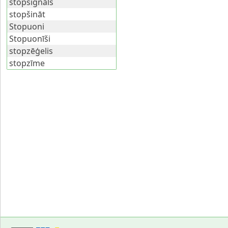
stopsignāls
stopšināt
Stopuoni
Stopuonīši
stopzēģelis
stopzīme