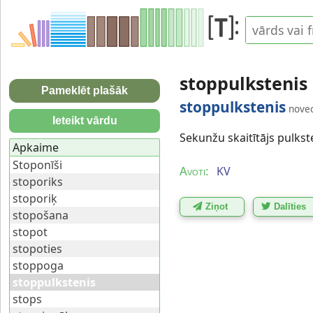
stoppulkstenis
Pameklēt plašāk
stoppulkstenis
novec
Ieteikt vārdu
Sekunžu skaitītājs pulkste
Apkaime
Stoponīši
KV
Avoti:
stoporiks
stoporiķ
Ziņot
Dalīties
stopošana
stopot
stopoties
stoppoga
stoppulkstenis
stops