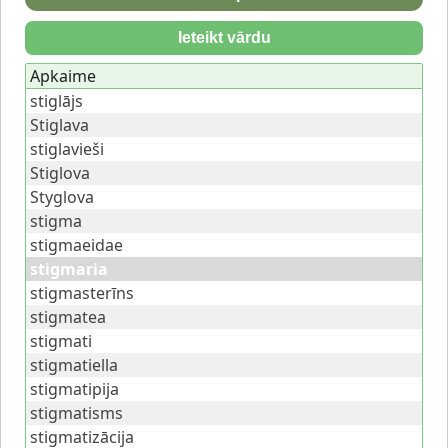
Ieteikt vārdu
Apkaime
stiglājs
Stiglava
stiglavieši
Stiglova
Styglova
stigma
stigmaeidae
stigmaria
stigmasterīns
stigmatea
stigmati
stigmatiella
stigmatipija
stigmatisms
stigmatizācija