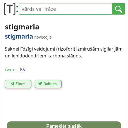
stigmaria
stigmaria
novecojis
Saknei līdzīgi veidojumi (rizofori) izmirušām sigilarijām
un lepidodendriem karbona slāņos.
KV
Avoti:
Ziņot
Dalīties
Pameklēt plašāk