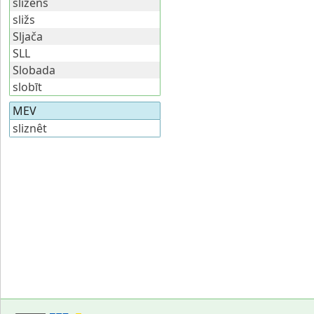
sližens
sližs
Sljača
SLL
Slobada
slobīt
MEV
sliznêt