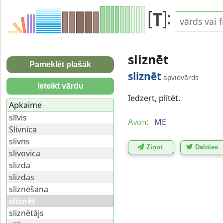
sliznēt
Pameklēt plašāk
sliznēt
apvidvārds
Ieteikt vārdu
Iedzert, plītēt.
Apkaime
slīvis
ME
Avoti:
Slivnica
slivns
Ziņot
Dalīties
slivovica
slizda
slizdas
sliznēšana
sliznēt
sliznētājs