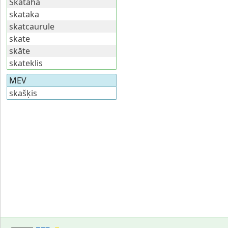
Skataha
skataka
skatcaurule
skate
skāte
skateklis
MEV
skašķis