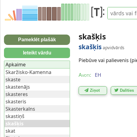
skašķis
Pameklēt plašāk
skašķis
apvidvārds
Ieteikt vārdu
Piebūve vai palievenis (pi
Apkaime
Skaržisko-Kamenna
EH
Avoti:
skaste
skastenājs
Ziņot
Dalīties
skasteres
skasteris
Skasterkalns
skastiņš
skašķis
skat