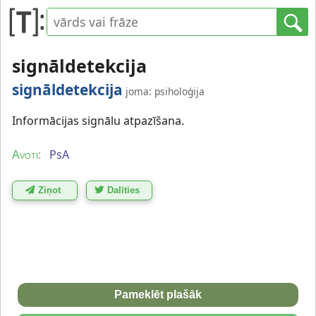
signāldetekcija
signāldetekcija
joma: psiholoģija
Informācijas signālu atpazīšana.
PsA
Avoti:
Ziņot
Dalīties
Pameklēt plašāk