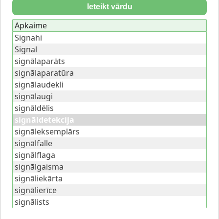
Ieteikt vārdu
Apkaime
Signahi
Signal
signālaparāts
signālaparatūra
signālaudekli
signālaugi
signāldēlis
signāldetekcija
signāleksemplārs
signālfalle
signālflaga
signālgaisma
signāliekārta
signālierīce
signālists