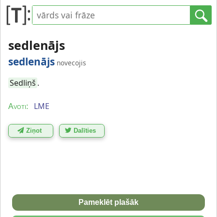
sedlenājs
sedlenājs
novecojis
Sedliņš
.
LME
Avoti:
Ziņot
Dalīties
Pameklēt plašāk