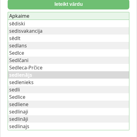
Ieteikt vārdu
Apkaime
sēdiski
sedisvakancija
sēdīt
sedlans
Sedlce
Sedlčani
Sedleca-Prčice
sedlenājs
sedlenieks
sedli
Sedlice
sedliene
sedlinaji
sedlināji
sedlinajs