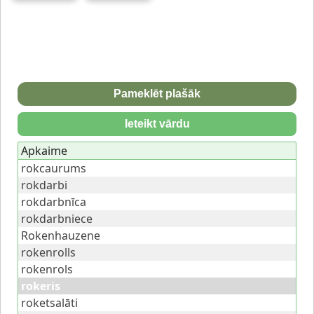
Pameklēt plašāk
Ieteikt vārdu
Apkaime
rokcaurums
rokdarbi
rokdarbnīca
rokdarbniece
Rokenhauzene
rokenrolls
rokenrols
rokeris
roketsalāti