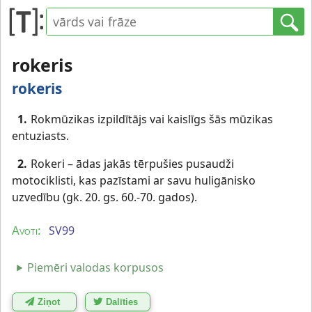
rokeris
rokeris
1.
Rokmūzikas izpildītājs vai kaislīgs šās mūzikas
entuziasts.
2.
Rokeri – ādas jakās tērpušies pusaudži
motociklisti, kas pazīstami ar savu huligānisko
uzvedību (gk. 20. gs. 60.-70. gados).
SV99
Avoti:
Piemēri valodas korpusos
Ziņot
Dalīties