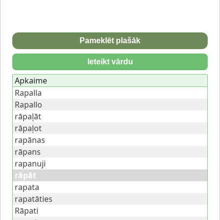
Pameklēt plašāk
Ieteikt vārdu
Apkaime
Rapalla
Rapallo
rāpaļāt
rāpaļot
rapānas
rāpans
rapanuji
rāpāt
rapata
rapatāties
Rāpati