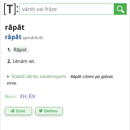
rāpāt
rāpāt
apvidvārds
1.
Rāpot
.
2.
Lēnām iet.
Stabili vārdu savienojumi
Rāpāt citiem pa galvas
virsu.
EH
,
ĒiV
Avoti:
Ziņot
Dalīties