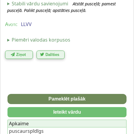
Stabili vārdu savienojumi
Atstāt pusceļā; pamest
pusceļā. Palikt pusceļā; apstāties pusceļā.
LLVV
Avoti:
Piemēri valodas korpusos
Ziņot
Dalīties
Pameklēt plašāk
Ieteikt vārdu
Apkaime
puscaurspīdīgs