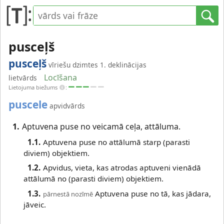
pusceļš
pusceļš
vīriešu dzimtes 1. deklinācijas
Locīšana
lietvārds
Lietojuma biežums
:
puscele
apvidvārds
1.
Aptuvena puse no veicamā ceļa, attāluma.
1.1.
Aptuvena puse no attālumā starp (parasti
diviem) objektiem.
1.2.
Apvidus, vieta, kas atrodas aptuveni vienādā
attālumā no (parasti diviem) objektiem.
1.3.
Aptuvena puse no tā, kas jādara,
pārnestā nozīmē
jāveic.