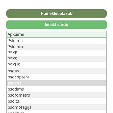
Pameklēt plašāk
Ieteikt vārdu
Apkaime
Pskema
Pskenta
PSKP
PSKS
PSKUS
psoas
psocoptera
psocus
psodīms
psofometrs
psoīts
psomofāģija