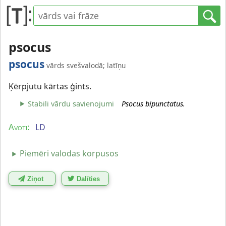
psocus
psocus
vārds svešvalodā; latīņu
Ķērpjutu kārtas ģints.
Stabili vārdu savienojumi
Psocus bipunctatus.
LD
Avoti:
Piemēri valodas korpusos
Ziņot
Dalīties