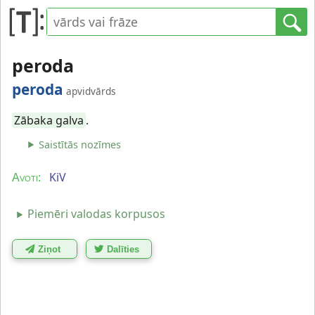
peroda
peroda
apvidvārds
Zābaka galva
.
Saistītās nozīmes
KiV
Avoti:
Piemēri valodas korpusos
Ziņot
Dalīties