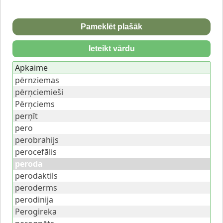
Pameklēt plašāk
Ieteikt vārdu
Apkaime
pērnziemas
pērņciemieši
Pērņciems
perņīt
pero
perobrahijs
perocefālis
peroda
perodaktils
peroderms
perodinija
Perogireka