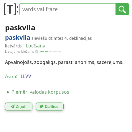
paskvila
paskvila
sieviešu dzimtes 4. deklinācijas
Locīšana
lietvārds
Lietojuma biežums
:
Apvainojošs, zobgalīgs, parasti anonīms, sacerējums.
LLVV
Avoti:
Piemēri valodas korpusos
Ziņot
Dalīties