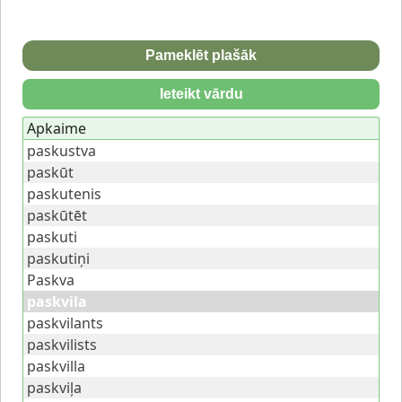
Pameklēt plašāk
Ieteikt vārdu
Apkaime
paskustva
paskūt
paskutenis
paskūtēt
paskuti
paskutiņi
Paskva
paskvila
paskvilants
paskvilists
paskvilla
paskviļa