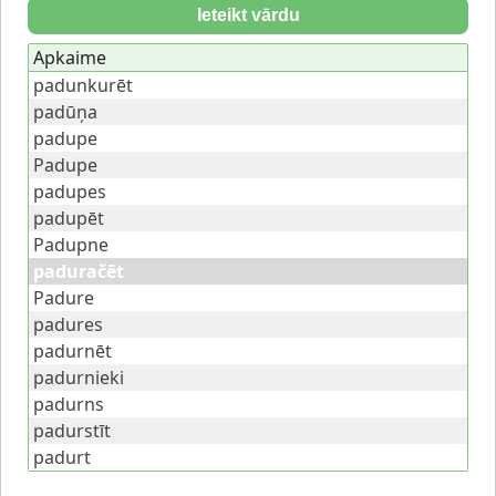
Ieteikt vārdu
Apkaime
padunkurēt
padūņa
padupe
Padupe
padupes
padupēt
Padupne
paduračēt
Padure
padures
padurnēt
padurnieki
padurns
padurstīt
padurt