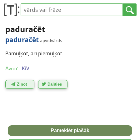
paduračēt
paduračēt
apvidvārds
Pamuļķot, arī piemuļķot.
KiV
Avoti:
Ziņot
Dalīties
Pameklēt plašāk