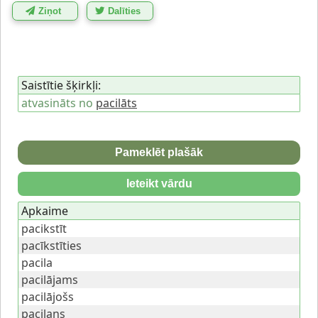
Ziņot
Dalīties
Saistītie šķirkļi:
atvasināts no
pacilāts
Pameklēt plašāk
Ieteikt vārdu
Apkaime
pacikstīt
pacīkstīties
pacila
pacilājams
pacilājošs
pacilans