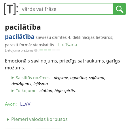
pacilātība
pacilātība
sieviešu dzimtes 4. deklinācijas lietvārds;
Locīšana
parasti formā: vienskaitlis
Lietojuma biežums
:
Emocionāls saviļņojums, priecīgs satraukums, garīgs
možums.
Saistītās nozīmes
degsme, uguntiņa, sajūsma,
dedzīgums, iejūsma.
Tulkojumi
elation, high spirits.
LLVV
Avoti:
Piemēri valodas korpusos