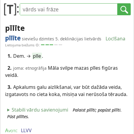
pīlīte
pīlīte
Locīšana
sieviešu dzimtes 5. deklinācijas lietvārds
Lietojuma biežums
:
1.
Dem. →
pīle
.
2.
Māla svilpe mazas pīles figūras
joma: etnogrāfija
veidā.
3.
Apkalums galu aizlikšanai, var būt dažāda veida,
izgatavots no cieta koka, misiņa vai nerūsoša tērauda.
Stabili vārdu savienojumi
Palaist pīlīti; papūst pīlīti.
Pūst pīlītes.
LLVV
Avoti: