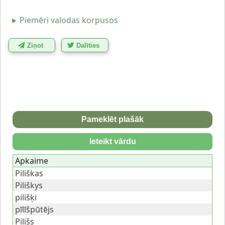
Piemēri valodas korpusos
Ziņot
Dalīties
Pameklēt plašāk
Ieteikt vārdu
Apkaime
Piliškas
Piliškys
pilišķi
pīlīšpūtējs
Pilišs