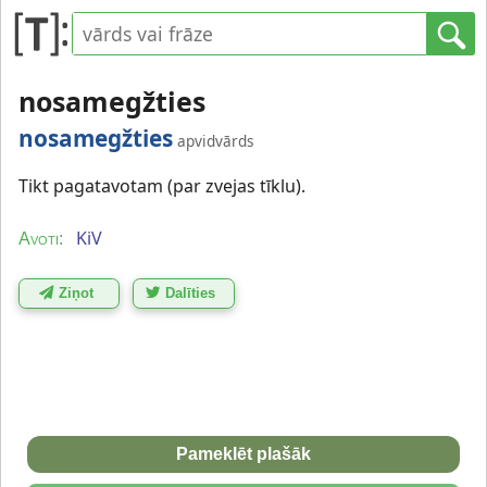
nosamegžties
nosamegžties
apvidvārds
Tikt pagatavotam (par zvejas tīklu).
KiV
Avoti:
Ziņot
Dalīties
Pameklēt plašāk