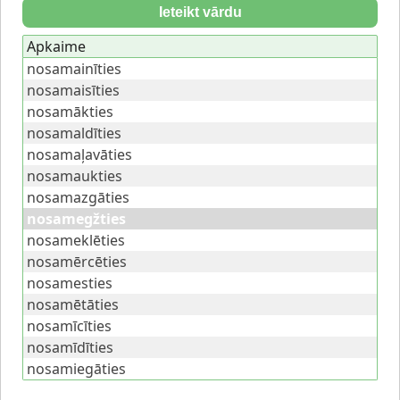
Ieteikt vārdu
Apkaime
nosamainīties
nosamaisīties
nosamākties
nosamaldīties
nosamaļavāties
nosamaukties
nosamazgāties
nosamegžties
nosameklēties
nosamērcēties
nosamesties
nosamētāties
nosamīcīties
nosamīdīties
nosamiegāties