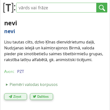
nevi
nevi
Lisu tautas cilts, dzīvo Ķīnas dienvidrietumu daļā,
Nudzjanas ielejā un kaimiņrajonos Birmā, valoda
pieder pie sinotibetiešu saimes tibetbirmiešu grupas,
rakstība latīņu alfabētā, gk. animistiski ticējumi.
PZT
Avoti:
Piemēri valodas korpusos
Ziņot
Dalīties