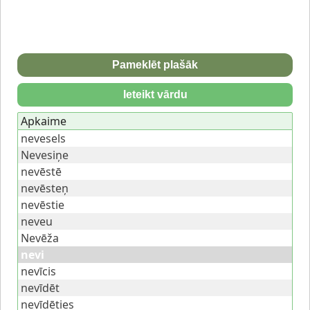
Pameklēt plašāk
Ieteikt vārdu
Apkaime
nevesels
Nevesiņe
nevēstē
nevēsteņ
nevēstie
neveu
Nevēža
nevi
nevīcis
nevīdēt
nevīdēties