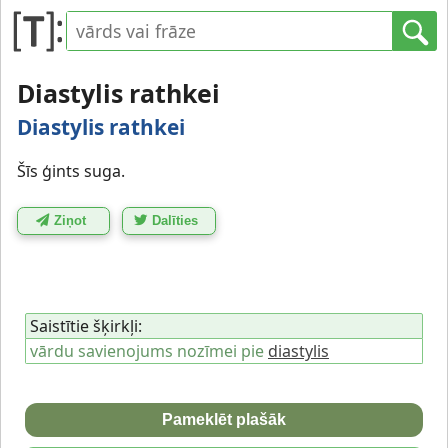
Diastylis rathkei
Diastylis rathkei
Šīs ģints suga.
Ziņot
Dalīties
Saistītie šķirkļi:
vārdu savienojums nozīmei pie
diastylis
Pameklēt plašāk