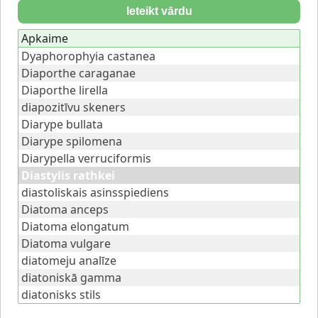
Ieteikt vārdu
Apkaime
Dyaphorophyia castanea
Diaporthe caraganae
Diaporthe lirella
diapozitīvu skeners
Diarype bullata
Diarype spilomena
Diarypella verruciformis
Diastylis rathkei
diastoliskais asinsspiediens
Diatoma anceps
Diatoma elongatum
Diatoma vulgare
diatomeju analīze
diatoniskā gamma
diatonisks stils