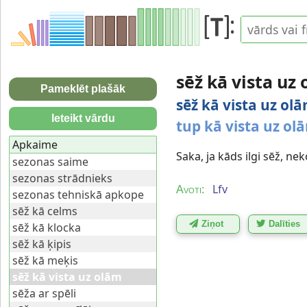
sēž kā vista uz
Pameklēt plašāk
sēž kā vista uz ol
Ieteikt vārdu
tup kā vista uz ol
Apkaime
Saka, ja kāds ilgi sēž, nek
sezonas saime
sezonas strādnieks
Lfv
Avoti:
sezonas tehniskā apkope
sēž kā celms
Ziņot
Dalīties
sēž kā klocka
sēž kā ķipis
sēž kā meķis
sēž kā vista uz olām
sēža ar spēli