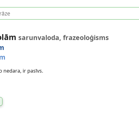
 olām
sarunvaloda, frazeoloģisms
ām
ām
o nedara, ir pasīvs.