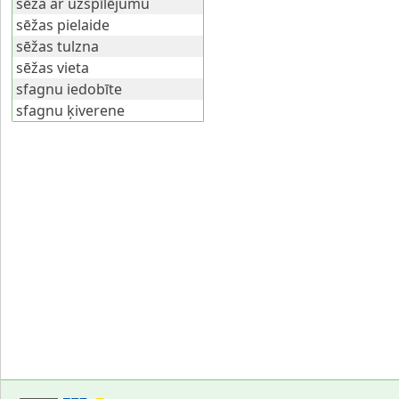
sēža ar uzspīlējumu
sēžas pielaide
sēžas tulzna
sēžas vieta
sfagnu iedobīte
sfagnu ķiverene