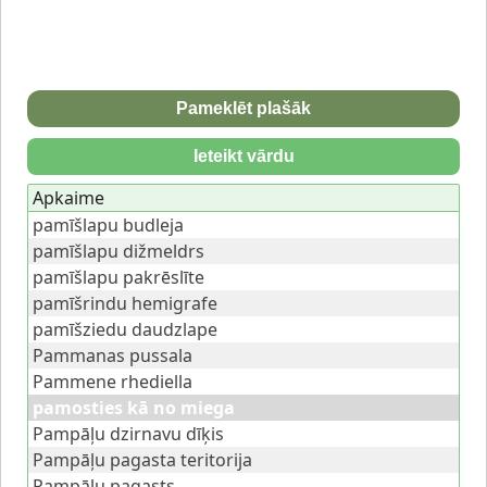
Pameklēt plašāk
Ieteikt vārdu
Apkaime
pamīšlapu budleja
pamīšlapu dižmeldrs
pamīšlapu pakrēslīte
pamīšrindu hemigrafe
pamīšziedu daudzlape
Pammanas pussala
Pammene rhediella
pamosties kā no miega
Pampāļu dzirnavu dīķis
Pampāļu pagasta teritorija
Pampāļu pagasts