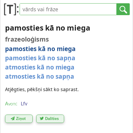
pamosties kā no miega
frazeoloģisms
pamosties kā no miega
pamosties kā no sapņa
atmosties kā no miega
atmosties kā no sapņa
Atjēgties, pēkšņi sākt ko saprast.
Lfv
Avoti:
Ziņot
Dalīties