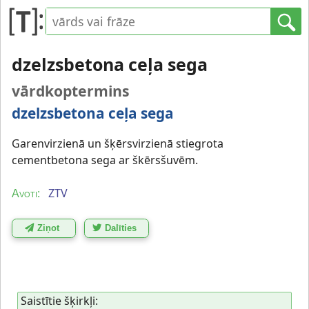
dzelzsbetona ceļa sega
vārdkoptermins
dzelzsbetona ceļa sega
Garenvirzienā un šķērsvirzienā stiegrota
cementbetona sega ar škērsšuvēm.
ZTV
Avoti:
Ziņot
Dalīties
Saistītie šķirkļi: