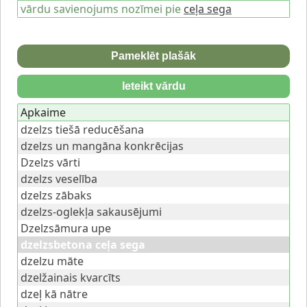
vārdu savienojums nozīmei pie
ceļa sega
Pameklēt plašāk
Ieteikt vārdu
Apkaime
dzelzs tiešā reducēšana
dzelzs un mangāna konkrēcijas
Dzelzs vārti
dzelzs veselība
dzelzs zābaks
dzelzs-oglekļa sakausējumi
Dzelzsāmura upe
dzelzsbetona ceļa sega
dzelzu māte
dzelžainais kvarcīts
dzeļ kā nātre