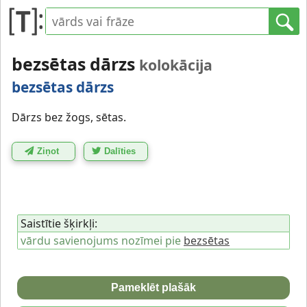
bezsētas dārzs
kolokācija
bezsētas dārzs
Dārzs bez žogs, sētas.
Ziņot
Dalīties
Saistītie šķirkļi:
vārdu savienojums nozīmei pie
bezsētas
Pameklēt plašāk