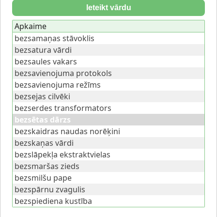
Ieteikt vārdu
Apkaime
bezsamaņas stāvoklis
bezsatura vārdi
bezsaules vakars
bezsavienojuma protokols
bezsavienojuma režīms
bezsejas cilvēki
bezserdes transformators
bezsētas dārzs
bezskaidras naudas norēķini
bezskaņas vārdi
bezslāpekļa ekstraktvielas
bezsmaršas zieds
bezsmilšu pape
bezspārnu zvagulis
bezspiediena kustība