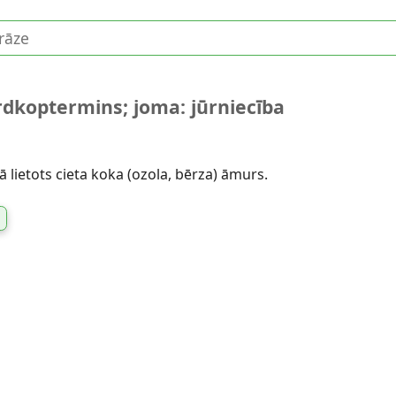
rdkoptermins; joma: jūrniecība
 lietots cieta koka (ozola, bērza) āmurs.