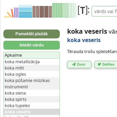
koka veseris
vā
Pameklēt plašāk
koka veseris
Ieteikt vārdu
Tērauda trošu spleisēšanā
Apkaime
koka metallizācija
Ziņot
Dalīties
koka milti
koka ogles
koka pūšamie mūzikas
instrumenti
koka siena
koka spirts
koka tupeles
koka veseris