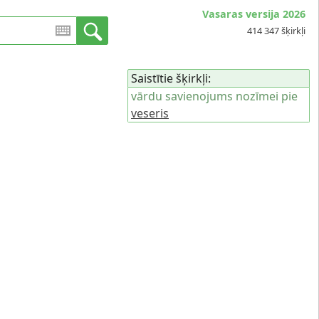
Vasaras versija 2026
414 347 šķirkļi
Saistītie šķirkļi:
vārdu savienojums nozīmei pie
veseris