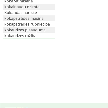
koka vītināšana
kokaīnaugu dzimta
Kokandas haniste
kokapstrādes mašīna
kokapstrādes rūpniecība
kokaudzes pieaugums
kokaudzes ražība