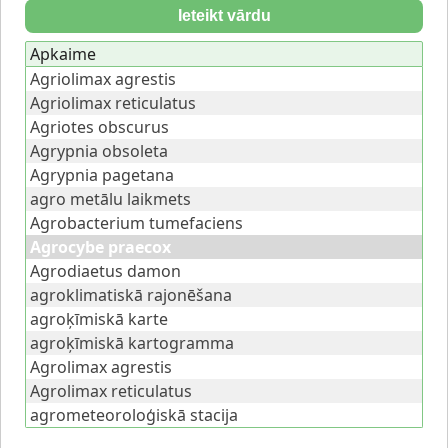
Ieteikt vārdu
Apkaime
Agriolimax agrestis
Agriolimax reticulatus
Agriotes obscurus
Agrypnia obsoleta
Agrypnia pagetana
agro metālu laikmets
Agrobacterium tumefaciens
Agrocybe praecox
Agrodiaetus damon
agroklimatiskā rajonēšana
agroķīmiskā karte
agroķīmiskā kartogramma
Agrolimax agrestis
Agrolimax reticulatus
agrometeoroloģiskā stacija