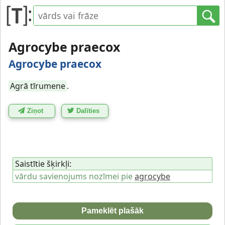
Agrocybe praecox
Agrocybe praecox
Agrā tīrumene
.
Ziņot
Dalīties
Saistītie šķirkļi:
vārdu savienojums nozīmei pie
agrocybe
Pameklēt plašāk