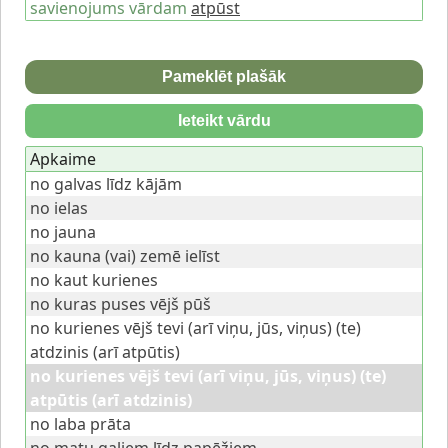
savienojums vārdam
atpūst
Pameklēt plašāk
Ieteikt vārdu
Apkaime
no galvas līdz kājām
no ielas
no jauna
no kauna (vai) zemē ielīst
no kaut kurienes
no kuras puses vējš pūš
no kurienes vējš tevi (arī viņu, jūs, viņus) (te)
atdzinis (arī atpūtis)
no kurienes vējš tevi (arī viņu, jūs, viņus) (te)
atpūtis (arī atdzinis)
no laba prāta
no matu galiem līdz papēžiem