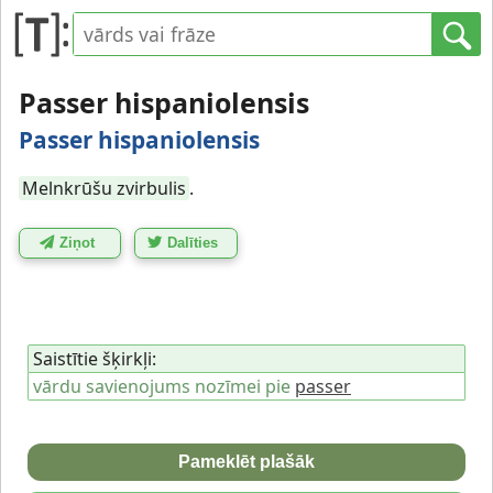
Passer hispaniolensis
Passer hispaniolensis
Melnkrūšu zvirbulis
.
Ziņot
Dalīties
Saistītie šķirkļi:
vārdu savienojums nozīmei pie
passer
Pameklēt plašāk