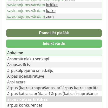
savienojums vārdam
kritika
savienojums vārdam
katrs
savienojums vārdam
zem
Pameklēt plašāk
Ieteikt vārdu
Apkaime
Aronmūrnieku senkapi
Arousas līcis
ārpakalpojumu sniedzējs
Arpas ūdenskrātuve
Arpi ezers
ārpus (katras) saprašanas, arī ārpus katra saprāta
ārpus katra saprāta, arī ārpus (katras) saprašanas
ārpus katras kritikas
ārpus konkurences