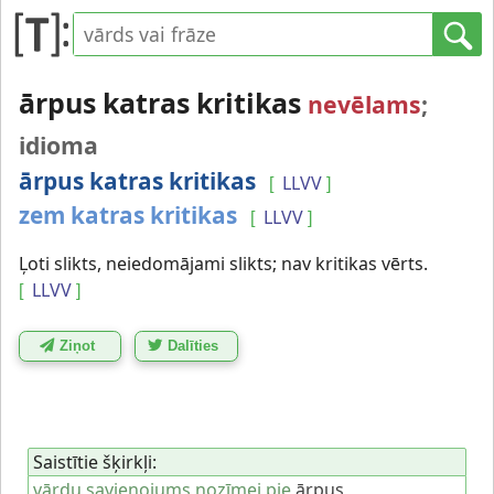
ārpus katras kritikas
nevēlams
;
idioma
ārpus katras kritikas
LLVV
[
]
zem katras kritikas
LLVV
[
]
Ļoti slikts, neiedomājami slikts; nav kritikas vērts.
LLVV
[
]
Ziņot
Dalīties
Saistītie šķirkļi:
vārdu savienojums nozīmei pie
ārpus