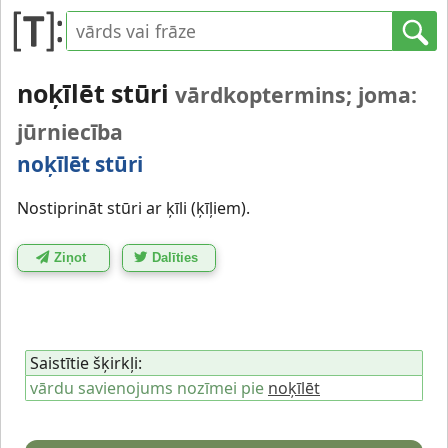
noķīlēt stūri
vārdkoptermins; joma:
jūrniecība
noķīlēt stūri
Nostiprināt stūri ar ķīli (ķīļiem).
Ziņot
Dalīties
Saistītie šķirkļi:
vārdu savienojums nozīmei pie
noķīlēt