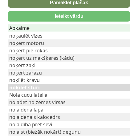
Pameklēt plašāk
Ieteikt vārdu
Apkaime
noķaulēt vīzes
noķert motoru
noķert pie rokas
noķert uz makšķeres (kādu)
noķert zaķi
noķert zarazu
noķīlēt kravu
noķīlēt stūri
Nola cucullatella
nolādēt no zemes virsas
nolaidena lapa
nolaidenais kalocedrs
nolaidība pret sevi
nolaist (biežāk nokārt) degunu