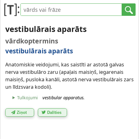
vestibulārais aparāts
vārdkoptermins
vestibulārais aparāts
Anatomiskie veidojumi, kas saistīti ar astotā galvas
nerva vestibulāro zaru (apaļais maisiņš, iegarenais
maisiņš, pusloka kanāli, astotā nerva vestibulārais zars
un līdzsvara kodoli).
Tulkojumi
vestibular apparatus.
Ziņot
Dalīties