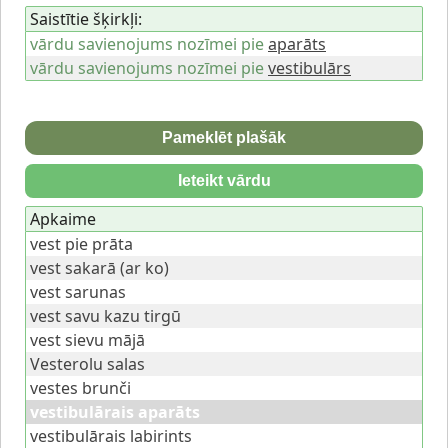
Saistītie šķirkļi:
vārdu savienojums nozīmei pie
aparāts
vārdu savienojums nozīmei pie
vestibulārs
Pameklēt plašāk
Ieteikt vārdu
Apkaime
vest pie prāta
vest sakarā (ar ko)
vest sarunas
vest savu kazu tirgū
vest sievu mājā
Vesterolu salas
vestes brunči
vestibulārais aparāts
vestibulārais labirints