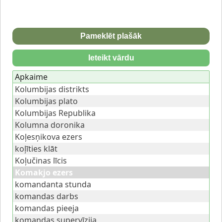
Pameklēt plašāk
Ieteikt vārdu
Apkaime
Kolumbijas distrikts
Kolumbijas plato
Kolumbijas Republika
Kolumna doronika
Koļesņikova ezers
koļīties klāt
Koļučinas līcis
Komakjo ezers
komandanta stunda
komandas darbs
komandas pieeja
komandas supervīzija