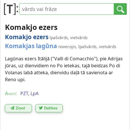
Komakjo ezers
Komakjo ezers
īpašvārds, vietvārds
Komakjas lagūna
novecojis, īpašvārds, vietvārds
Lagūnas ezers Itālijā ("Valli di Comacchio"), pie Adrijas
jūras, uz dienvidiem no Po ietekas, tajā beidzas Po di
Volanas labā atteka, dienvidu daļā tā savienota ar
Reno upi.
PZT
,
LpA
Avoti:
Ziņot
Dalīties