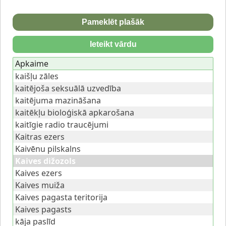
Pameklēt plašāk
Ieteikt vārdu
Apkaime
kaišļu zāles
kaitējoša seksuālā uzvedība
kaitējuma mazināšana
kaitēkļu bioloģiskā apkarošana
kaitīgie radio traucējumi
Kaitras ezers
Kaivēnu pilskalns
Kaives dižozols
Kaives ezers
Kaives muiža
Kaives pagasta teritorija
Kaives pagasts
kāja paslīd