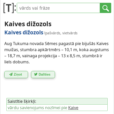
Kaives dižozols
Kaives dižozols
īpašvārds, vietvārds
Aug Tukuma novada Sēmes pagastā pie bijušās Kaives
muižas, stumbra apkārtmērs – 10,1 m, koka augstums
– 18,7 m, vainaga projekcija – 13 x 8,5 m, stumbrā ir
liels dobums.
Ziņot
Dalīties
Saistītie šķirkļi:
vārdu savienojums nozīmei pie
Kaive