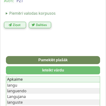
PZT
Avoti:
Piemēri valodas korpusos
Ziņot
Dalīties
Pameklēt plašāk
Ieteikt vārdu
Apkaime
langu
languendo
Langujana
languste