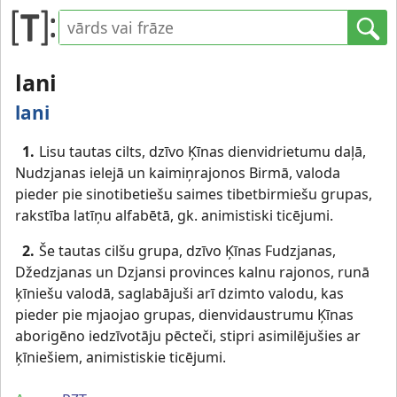
lani
lani
1.
Lisu tautas cilts, dzīvo Ķīnas dienvidrietumu daļā,
Nudzjanas ielejā un kaimiņrajonos Birmā, valoda
pieder pie sinotibetiešu saimes tibetbirmiešu grupas,
rakstība latīņu alfabētā, gk. animistiski ticējumi.
2.
Še tautas cilšu grupa, dzīvo Ķīnas Fudzjanas,
Džedzjanas un Dzjansi provinces kalnu rajonos, runā
ķīniešu valodā, saglabājuši arī dzimto valodu, kas
pieder pie mjaojao grupas, dienvidaustrumu Ķīnas
aborigēno iedzīvotāju pēcteči, stipri asimilējušies ar
ķīniešiem, animistiskie ticējumi.