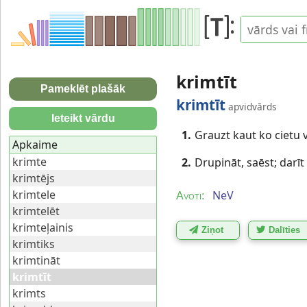
krimtīt
Pameklēt plašāk
krimtīt
apvidvārds
Ieteikt vārdu
1.
Grauzt kaut ko cietu v
Apkaime
krimte
2.
Drupināt, saēst; darīt
krimtējs
krimtele
NeV
Avoti:
krimtelēt
krimteļainis
Ziņot
Dalīties
krimtiks
krimtināt
krimtīt
krimts