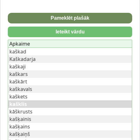
Pameklēt plašāk
Ieteikt vārdu
Apkaime
kaškad
Kaškadarja
kaškaji
kaškars
kaškārt
kaškavals
kaškets
kašklis
kāškrusts
kašķainis
kašķains
kašķaiņš