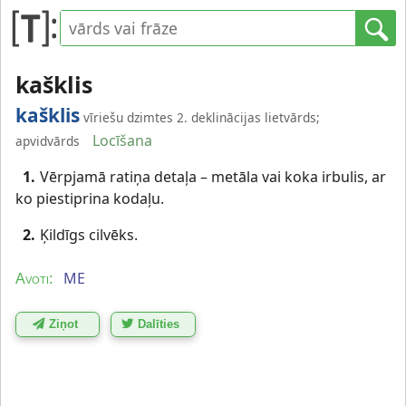
kašklis
kašklis
vīriešu dzimtes 2. deklinācijas lietvārds;
Locīšana
apvidvārds
1.
Vērpjamā ratiņa detaļa – metāla vai koka irbulis, ar
ko piestiprina kodaļu.
2.
Ķildīgs cilvēks.
ME
Avoti:
Ziņot
Dalīties