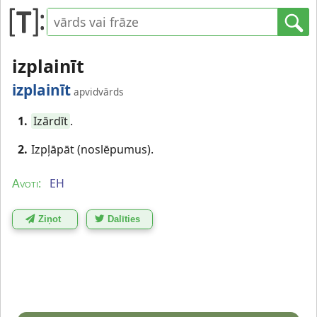
izplainīt
izplainīt
apvidvārds
1.
Izārdīt
.
2.
Izpļāpāt (noslēpumus).
EH
Avoti:
Ziņot
Dalīties