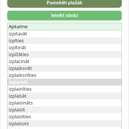
Pameklēt plašāk
Ieteikt vārdu
Apkaime
izpitavāt
izpīties
izpītināt
izpižāties
izplacināt
izplaiksnēt
izplaiksnīties
izplainīt
izplainīties
izplaisāt
izplaisināts
izplaisīt
izplaisīties
izplaisots